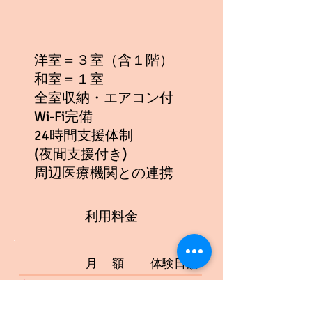
洋室＝３室（含１階）
和室＝１室
全室収納・エアコン付
Wi-Fi完備
24時間支援体制
(夜間支援付き)
周辺医療機関との連携
利用料金
月 額
体験日額
家 賃
30,000
1,030
円
円