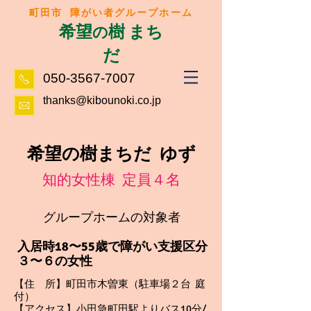
町田市 障がい者グループホーム
希望
樹 まち
の
だ
050-3567-7007
thanks@kibounoki.co.jp
希望の樹まちだ ゆず
知的女性棟 定員４名
グループホームの対象者
入居時18〜55歳で障がい支援区分
３〜６の女性
【住 所】町田市木曽東（駐車場２台 庭
付）
【アクセス】小田急町田駅よりバス10分/