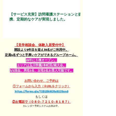
【サービス充実】訪問看護ステーションと提
携、定期的なケアが実現しました。
【見学相談会、体
験入居受付中】
開設より9年目を迎え39名がご利用中。
定員4名ずつと手厚いケアができるグループホーム。
26年に５棟オープン。
エリアは玉川学園/本町田/南大谷。
5/1現在、男性1名、女性2名お受入可能です。
お問い合わせ、ご予約は
①
フォームから入力
（⬇︎URLをクリック）
https://forms.gle/72B1Bk9GRe8U29un8
法人紹介
もしくは​
②お電話で（０８０-７２１０-８１８７）
カレンダー予約システムお休み中。
希望の樹まちだの法人紹介です