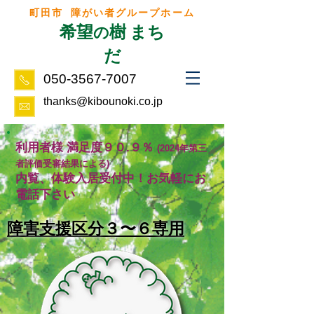
町田市 障がい者グループホーム
希望
樹 まち
の
だ
050-3567-7007
thanks@kibounoki.co.jp
利用者様 満足度９０.９％
(2024年第三
者評価受審結果による)
内覧、体験入居受付中！お気軽にお
電話下さい
​障害支援区分３〜６専用