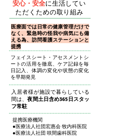
安心・安全
に生活してい
ただくための取り組み
医療面では日常の健康管理だけで
なく、緊急時の怪我や病気にも
備
える為、
訪問看護ステーションと
提携
フェイスシート・アセスメントシ
ートの活用を徹底、ケア記録を毎
日記入、体調の変化や状態の変化
を早期発見
入居者様が施設で暮らしている
間は、
夜間土日含め
365日スタッ
フ常駐
提携医療機関
●医療法人社団宏惠会 牧内科医院
​●医療法人社団 咲間歯科医院