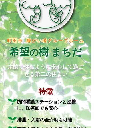
町田市 障がい者グループホーム
希望
樹 まちだ
の
木陰で休むように安心して過ご
せる第二の住まい
特徴
訪問看護ステーションと提携
し、医療面でも安心
排泄・入浴の全介助も可能